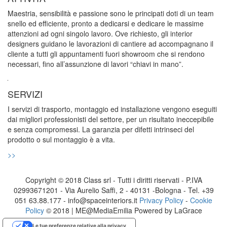
Maestria, sensibilità e passione sono le principati doti di un team
snello ed efficiente, pronto a dedicarsi e dedicare le massime
attenzioni ad ogni singolo lavoro. Ove richiesto, gli interior
designers guidano le lavorazioni di cantiere ad accompagnano il
cliente a tutti gli appuntamenti fuori showroom che si rendono
necessari, fino all’assunzione di lavori “chiavi in mano”.
SERVIZI
I servizi di trasporto, montaggio ed installazione vengono eseguiti
dai migliori professionisti del settore, per un risultato ineccepibile
e senza compromessi. La garanzia per difetti intrinseci del
prodotto o sul montaggio è a vita.
>>
Copyright © 2018 Class srl - Tutti i diritti riservati - P.IVA
02993671201 - Via Aurelio Saffi, 2 - 40131 -Bologna - Tel. +39
051 63.88.177 - info@spaceinteriors.it
Privacy Policy
-
Cookie
Policy
© 2018 | ME@MediaEmilia Powered by LaGrace
Le tue preferenze relative alla privacy