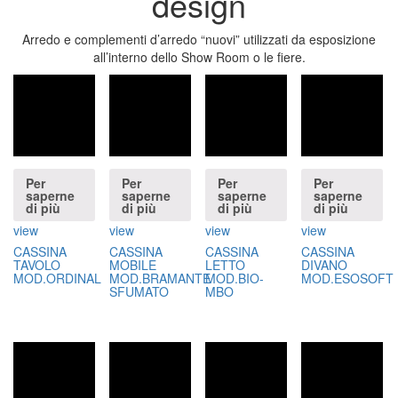
design
Arredo e complementi d’arredo “nuovi” utilizzati da esposizione
all’interno dello Show Room o le fiere.
Per
Per
Per
Per
saperne
saperne
saperne
saperne
di più
di più
di più
di più
view
view
view
view
CASSINA
CASSINA
CASSINA
CASSINA
TAVOLO
MOBILE
LETTO
DIVANO
MOD.ORDINAL
MOD.BRAMANTE
MOD.BIO-
MOD.ESOSOFT
SFUMATO
MBO