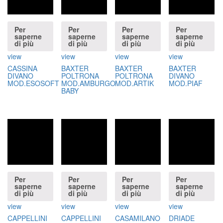
Per
Per
Per
Per
saperne
saperne
saperne
saperne
di più
di più
di più
di più
view
view
view
view
CASSINA
BAXTER
BAXTER
BAXTER
DIVANO
POLTRONA
POLTRONA
DIVANO
MOD.ESOSOFT
MOD.AMBURGO
MOD.ARTIK
MOD.PIAF
BABY
Per
Per
Per
Per
saperne
saperne
saperne
saperne
di più
di più
di più
di più
view
view
view
view
CAPPELLINI
CAPPELLINI
CASAMILANO
DRIADE