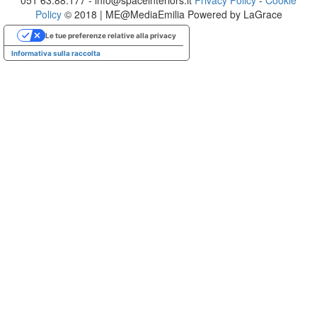
051 63.88.177 - info@spaceinteriors.it
Privacy Policy
-
Cookie
Policy
© 2018 | ME@MediaEmilia Powered by LaGrace
Le tue preferenze relative alla privacy
Informativa sulla raccolta