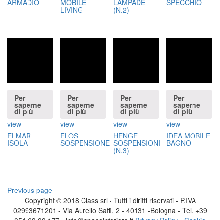
ARMADIO
MOBILE
LAMPADE
SPECCHIO
LIVING
(N.2)
Per
Per
Per
Per
saperne
saperne
saperne
saperne
di più
di più
di più
di più
view
view
view
view
ELMAR
FLOS
HENGE
IDEA MOBILE
ISOLA
SOSPENSIONE
SOSPENSIONI
BAGNO
(N.3)
Previous page
Navigazione
Copyright © 2018 Class srl - Tutti i diritti riservati - P.IVA
02993671201 - Via Aurelio Saffi, 2 - 40131 -Bologna - Tel. +39
articoli