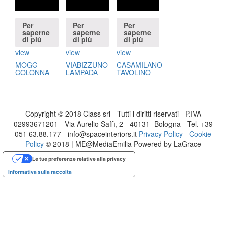
Per
Per
Per
saperne
saperne
saperne
di più
di più
di più
view
view
view
MOGG
VIABIZZUNO
CASAMILANO
COLONNA
LAMPADA
TAVOLINO
Copyright © 2018 Class srl - Tutti i diritti riservati - P.IVA
02993671201 - Via Aurelio Saffi, 2 - 40131 -Bologna - Tel. +39
051 63.88.177 - info@spaceinteriors.it
Privacy Policy
-
Cookie
Policy
© 2018 | ME@MediaEmilia Powered by LaGrace
Le tue preferenze relative alla privacy
Informativa sulla raccolta