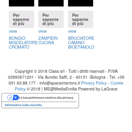
Per
Per
Per
saperne
saperne
saperne
di più
di più
di più
view
view
view
BONGIO
ZAMPIERI
BRUCIATORE
MISCELATORE
CUCINA
CAMINO
CROMATO
BIOETANOLO
Copyright © 2018 Class srl - Tutti i diritti riservati - P.IVA
02993671201 - Via Aurelio Saffi, 2 - 40131 -Bologna - Tel. +39
051 63.88.177 - info@spaceinteriors.it
Privacy Policy
-
Cookie
Policy
© 2018 | ME@MediaEmilia Powered by LaGrace
Le tue preferenze relative alla privacy
Informativa sulla raccolta